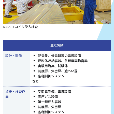
60SA TFコイル受入検査
主な実績
設計・製作
配電盤、分電盤等の電源設備
燃料体収納容器、各種廃棄物容器
実験用治具、試験体
防護扉、気密扉、遮へい扉
各種制御システム
など
点検・検査作
受変電設備、電源設備
業
高圧ガス設備
第一種圧力容器
防護扉、気密扉
各種制御システム