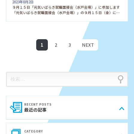
2023年8月2日
９月１５日「元気いばらき就職面接会（水戸会場）」に参加します
「元気いばらき就職面接会（水戸会場）」の９月１５日（金）に参加します。お気軽にご参加ください。お待ち […]
投稿のページ送り
固
固
1
2
3
NEXT
定
定
ペ
ペ
ー
ー
検
ジ
ジ
索:
最近の記事