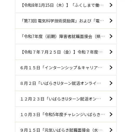
【令和8年1月15日（木）】「ふくしまで働こう企業説明会（郡山）」に参加します！！
「第73回 電気科学技術奨励賞」および「電気科学技術奨励会会長賞」を受賞しました
「令和7年度（前期）障害者就職面接会（県央会場）」に参加します！！
【令和７年７月２５日（金）】令和７年度「元気いばらき就職面接会（水戸会場）」に参加します！！
６月１５日「インターンシップ＆キャリア発見フェア」郡山会場に参加します
８月２日「いばらきUターン就活オンライン2024」に参加します
１２月２３日「いばらきUターン就活オンライン2023」に参加します
１０月３日「令和5年度チャレンジいばらき就職フェア（後期）」に参加します
９月１５日「元気いばらき就職面接会（水戸会場）」に参加します