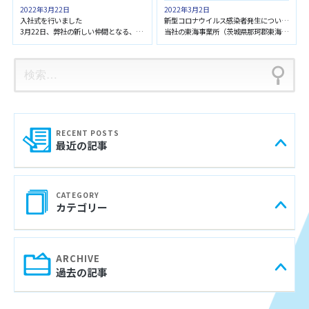
2022年3月22日
2022年3月2日
入社式を行いました
新型コロナウイルス感染者発生についてのお知らせ
3月22日、弊社の新しい仲間となる、2022年度新入社員14名を迎入れ、本社にて入社式を執り行いまし […]
当社の東海事業所（茨城県那珂郡東海村）に勤務する社員1名が、新型コロナウイルスに感染していることが3 […]
検
索:
最近の記事
カテゴリー
過去の記事