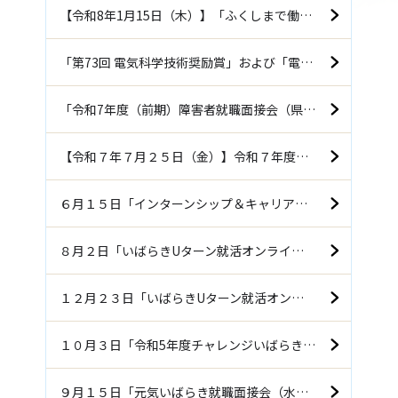
【令和8年1月15日（木）】「ふくしまで働こう企業説明会（郡山）」に参加します！！
「第73回 電気科学技術奨励賞」および「電気科学技術奨励会会長賞」を受賞しました
「令和7年度（前期）障害者就職面接会（県央会場）」に参加します！！
【令和７年７月２５日（金）】令和７年度「元気いばらき就職面接会（水戸会場）」に参加します！！
６月１５日「インターンシップ＆キャリア発見フェア」郡山会場に参加します
８月２日「いばらきUターン就活オンライン2024」に参加します
１２月２３日「いばらきUターン就活オンライン2023」に参加します
１０月３日「令和5年度チャレンジいばらき就職フェア（後期）」に参加します
９月１５日「元気いばらき就職面接会（水戸会場）」に参加します