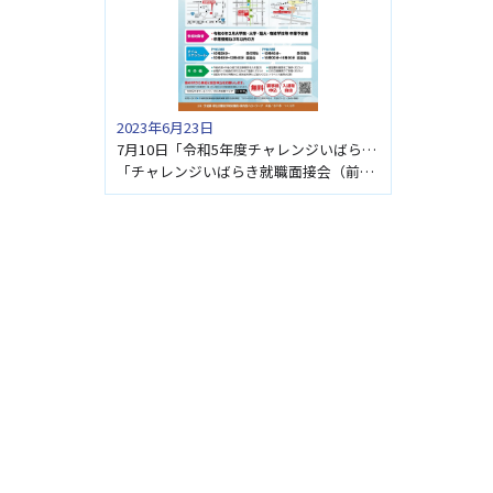
2023年6月23日
7月10日「令和5年度チャレンジいばらき就職面接会（前期）」に参加します
「チャレンジいばらき就職面接会（前期）」 の 7/10（月） 水戸会場 午前の部 に参加します。お気 […]