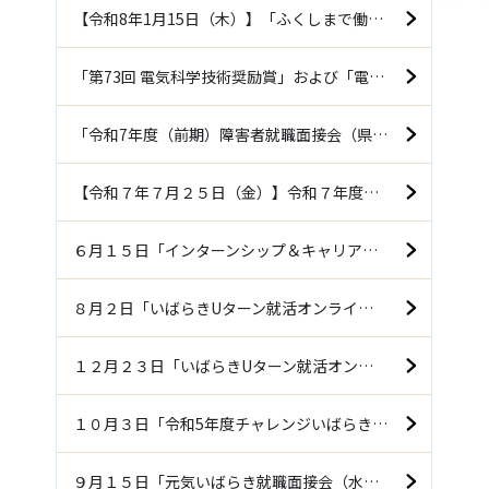
【令和8年1月15日（木）】「ふくしまで働こう企業説明会（郡山）」に参加します！！
「第73回 電気科学技術奨励賞」および「電気科学技術奨励会会長賞」を受賞しました
「令和7年度（前期）障害者就職面接会（県央会場）」に参加します！！
【令和７年７月２５日（金）】令和７年度「元気いばらき就職面接会（水戸会場）」に参加します！！
６月１５日「インターンシップ＆キャリア発見フェア」郡山会場に参加します
８月２日「いばらきUターン就活オンライン2024」に参加します
１２月２３日「いばらきUターン就活オンライン2023」に参加します
１０月３日「令和5年度チャレンジいばらき就職フェア（後期）」に参加します
９月１５日「元気いばらき就職面接会（水戸会場）」に参加します