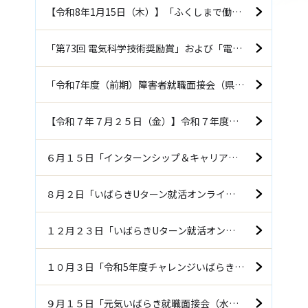
【令和8年1月15日（木）】「ふくしまで働こう企業説明会（郡山）」に参加します！！
「第73回 電気科学技術奨励賞」および「電気科学技術奨励会会長賞」を受賞しました
「令和7年度（前期）障害者就職面接会（県央会場）」に参加します！！
【令和７年７月２５日（金）】令和７年度「元気いばらき就職面接会（水戸会場）」に参加します！！
６月１５日「インターンシップ＆キャリア発見フェア」郡山会場に参加します
８月２日「いばらきUターン就活オンライン2024」に参加します
１２月２３日「いばらきUターン就活オンライン2023」に参加します
１０月３日「令和5年度チャレンジいばらき就職フェア（後期）」に参加します
９月１５日「元気いばらき就職面接会（水戸会場）」に参加します