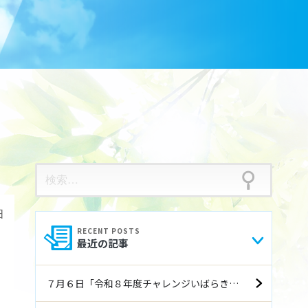
検
索:
日
最近の記事
７月６日「令和８年度チャレンジいばらき就職フェア（前期）」に参加します