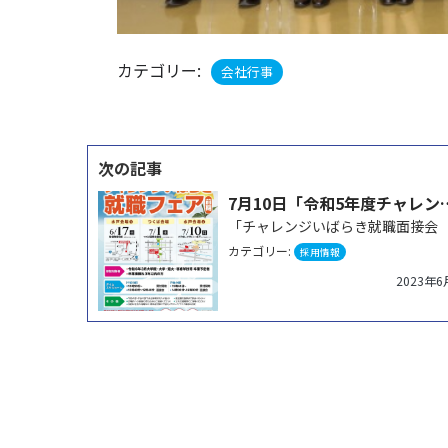
カテゴリー:
会社行事
投
稿
7月10日「令和5年度チャレンジいば
ナ
カテゴリー:
採用情報
ビ
2023年6
ゲ
ー
シ