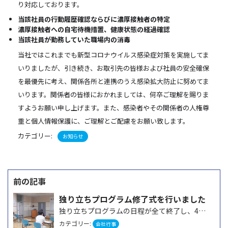
り対応しております。
当該社員の行動履歴確認ならびに濃厚接触者の特定
濃厚接触者への自宅待機措置、健康状態の経過確認
当該社員が勤務していた職場内の消毒
当社ではこれまでも新型コロナウイルス感染症対策を実施してま
いりましたが、引き続き、お取引先の皆様および社員の安全確保
を最優先に考え、関係各所と連携のうえ感染拡大防止に努めてま
いります。関係者の皆様におかれましては、何卒ご理解を賜りま
すようお願い申し上げます。また、感染者やその関係者の人権尊
重と個人情報保護に、ご理解とご配慮をお願い致します。
カテゴリー:
お知らせ
投
稿
独り立ちプログラム修了式を行いました
ナ
独り立ちプログラムの日程が全て終了し、4月20日に、独り立ちプログラム修了式と発表会を執り行いました…
ビ
カテゴリー:
会社行事